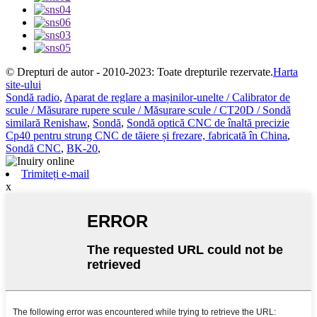
© Drepturi de autor - 2010-2023: Toate drepturile rezervate.
Harta
site-ului
Sondă radio
,
Aparat de reglare a mașinilor-unelte / Calibrator de
scule / Măsurare rupere scule / Măsurare scule / CT20D / Sondă
similară Renishaw
,
Sondă
,
Sondă optică CNC de înaltă precizie
Cp40 pentru strung CNC de tăiere și frezare, fabricată în China
,
Sondă CNC
,
BK-20
,
Trimiteți e-mail
x