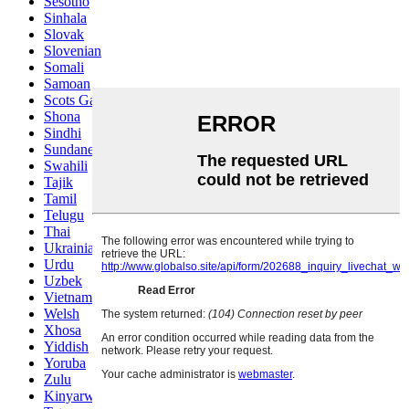
Sesotho
Sinhala
Slovak
Slovenian
Somali
Samoan
Scots Gaelic
Shona
Sindhi
Sundanese
Swahili
Tajik
Tamil
Telugu
Thai
Ukrainian
Urdu
Uzbek
Vietnamese
Welsh
Xhosa
Yiddish
Yoruba
Zulu
Kinyarwanda